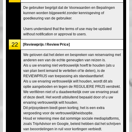
De gebruiker begrijpt dat de Voorwaarden en Bepalingen
kunnen worden bijgewerkt zonder kennisgeving of
goedkeuring van de gebruiker.
Users understand that the terms of use may be updated
without notification or approval to users.
22
[Reviewprijs / Review Price]
We geloven dat het delen en bespreken van reiservaring met
anderen een van de echte geneugten van reizen is.
Als u uw ervaring niet vertrouwelijk hoeft te houden (als u
van plan bent iemand te vertellen of te delen), is de
REVIEWPRIJS van toepassing als standaardtarief.
Als u uw ervaring vertrouwelijk wilt houden, wordt dit als
optie aangeboden en tegen de REGULIERE PRIJS verstrekt.
We verifiëren niet of u daadwerkelijk over uw ervaring praat
of deze deelt. Het wordt uitsluitend bepaald door of u uw
ervaring vertrouwelijk wilt houden.
Dit prijssysteem biedt geen korting; het is een extra
vergoeding voor de vertrouwelijkheidsoptie.
Houd er rekening mee dat sommige sociale mediaplatforms,
zoals TripAdvisor en Google, beleid hebben dat het schrijven
van beoordelingen in ruil voor kortingen verbiedt.