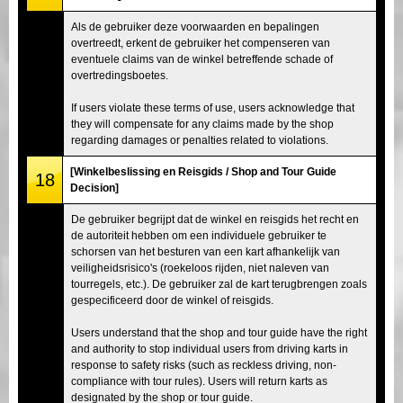
Als de gebruiker deze voorwaarden en bepalingen
overtreedt, erkent de gebruiker het compenseren van
eventuele claims van de winkel betreffende schade of
overtredingsboetes.
If users violate these terms of use, users acknowledge that
they will compensate for any claims made by the shop
regarding damages or penalties related to violations.
[Winkelbeslissing en Reisgids / Shop and Tour Guide
18
Decision]
De gebruiker begrijpt dat de winkel en reisgids het recht en
de autoriteit hebben om een individuele gebruiker te
schorsen van het besturen van een kart afhankelijk van
veiligheidsrisico's (roekeloos rijden, niet naleven van
tourregels, etc.). De gebruiker zal de kart terugbrengen zoals
gespecificeerd door de winkel of reisgids.
Users understand that the shop and tour guide have the right
and authority to stop individual users from driving karts in
response to safety risks (such as reckless driving, non-
compliance with tour rules). Users will return karts as
designated by the shop or tour guide.