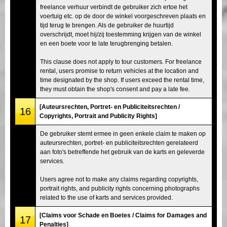
freelance verhuur verbindt de gebruiker zich ertoe het
voertuig etc. op de door de winkel voorgeschreven plaats en
tijd terug te brengen. Als de gebruiker de huurtijd
overschrijdt, moet hij/zij toestemming krijgen van de winkel
en een boete voor te late terugbrenging betalen.
This clause does not apply to tour customers. For freelance
rental, users promise to return vehicles at the location and
time designated by the shop. If users exceed the rental time,
they must obtain the shop's consent and pay a late fee.
[Auteursrechten, Portret- en Publiciteitsrechten /
16
Copyrights, Portrait and Publicity Rights]
De gebruiker stemt ermee in geen enkele claim te maken op
auteursrechten, portret- en publiciteitsrechten gerelateerd
aan foto's betreffende het gebruik van de karts en geleverde
services.
Users agree not to make any claims regarding copyrights,
portrait rights, and publicity rights concerning photographs
related to the use of karts and services provided.
[Claims voor Schade en Boetes / Claims for Damages and
17
Penalties]