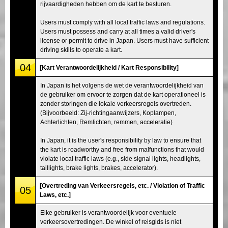
rijvaardigheden hebben om de kart te besturen.
Users must comply with all local traffic laws and regulations.
Users must possess and carry at all times a valid driver's
license or permit to drive in Japan. Users must have sufficient
driving skills to operate a kart.
04
[Kart Verantwoordelijkheid / Kart Responsibility]
In Japan is het volgens de wet de verantwoordelijkheid van
de gebruiker om ervoor te zorgen dat de kart operationeel is
zonder storingen die lokale verkeersregels overtreden.
(Bijvoorbeeld: Zij-richtingaanwijzers, Koplampen,
Achterlichten, Remlichten, remmen, acceleratie)
In Japan, it is the user's responsibility by law to ensure that
the kart is roadworthy and free from malfunctions that would
violate local traffic laws (e.g., side signal lights, headlights,
taillights, brake lights, brakes, accelerator).
[Overtreding van Verkeersregels, etc. / Violation of Traffic
05
Laws, etc.]
Elke gebruiker is verantwoordelijk voor eventuele
verkeersovertredingen. De winkel of reisgids is niet