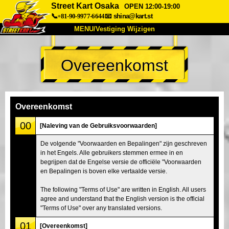
Street Kart Osaka
OPEN 12:00-19:00
📞+81-90-9977-6644
📧
shina@kart.st
MENU/Vestiging Wijzigen
TOP
Overeenkomst
Over Ons
Specificaties
Prijs
Bereikbaarheid
Reviews
Veelgestelde Vragen
Bedrijf
Reserveren
Overeenkomst
Vestiging Wijzigen
00
[Naleving van de Gebruiksvoorwaarden]
Tokio Shinagawa
Tokio Akihabara#1
De volgende "Voorwaarden en Bepalingen" zijn geschreven
in het Engels. Alle gebruikers stemmen ermee in en
Tokio Akihabara#2
Tokio Shibuya
begrijpen dat de Engelse versie de officiële "Voorwaarden
Tokio Shibuya Annex
Tokio Baai
en Bepalingen is boven elke vertaalde versie.
Tokio Asakusa
Osaka
The following "Terms of Use" are written in English. All users
agree and understand that the English version is the official
Okinawa
"Terms of Use" over any translated versions.
01
[Overeenkomst]