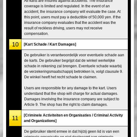
All karts are insured against accidents. The insurance
coverage is limited and regulated. In the event of an
accident, the insurance company will evaluate the case. At
this point, users must pay a deductible of 50,000 yen. If the
insurance company evaluates that the accident was the
result of reckless driving, users may not receive
compensation.
10
[Kart Schade / Kart Damages]
De gebruiker is verantwoordelijk voor eventuele schade aan
de karts. De gebruiker begrijpt dat de winkel werkelijke
schade in rekening zal brengen. Eventuele schade waarbij
de verzekeringsmaatschappij betrokken is, volgt clausule 9.
De winkel heeft het recht schade te claimen.
Users are responsible for any damage to the kart. Users
understand that the shop will charge for actual damages.
Damages involving the insurance company are subject to
Article 9. The shop has the right to claim damages.
[Criminele Activiteiten en Organisaties / Criminal Activity
11
and Organizations]
De gebruiker stemt ermee in dat hij/zij geen lid is van een
criminele organisatie en niet deelneemt aan criminele