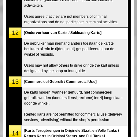
activiteiten.
Users agree that they are not members of criminal
organizations and do not participate in criminal activities.
12
[Onderverhuur van Karts / Subleasing Karts]
De gebruiker mag niemand anders toestaan de kart te
besturen of erin te rijden, tenzij gespecificeerd door de
winkel of reisgids.
Users may not allow others to drive or ride the kart unless
designated by the shop or tour guide.
13
[Commercieel Gebruik / Commercial Use]
De karts mogen, wanneer gehuurd, niet commercieel
gebruikt worden (koeriersdienst, reclame) tenzij toegestaan
door de winkel.
Rented karts are not permitted for commercial use (delivery
services, advertising) without the shop's permission.
[Karts Terugbrengen in Originele Staat, en Volle Tanks /
14
Return Karts in Original Status, and Full Tanks]