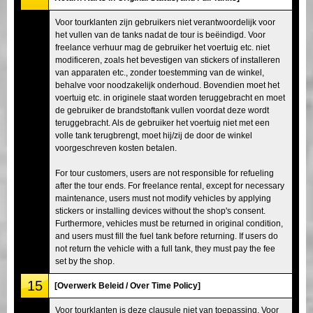
Voor tourklanten zijn gebruikers niet verantwoordelijk voor
het vullen van de tanks nadat de tour is beëindigd. Voor
freelance verhuur mag de gebruiker het voertuig etc. niet
modificeren, zoals het bevestigen van stickers of installeren
van apparaten etc., zonder toestemming van de winkel,
behalve voor noodzakelijk onderhoud. Bovendien moet het
voertuig etc. in originele staat worden teruggebracht en moet
de gebruiker de brandstoftank vullen voordat deze wordt
teruggebracht. Als de gebruiker het voertuig niet met een
volle tank terugbrengt, moet hij/zij de door de winkel
voorgeschreven kosten betalen.
For tour customers, users are not responsible for refueling
after the tour ends. For freelance rental, except for necessary
maintenance, users must not modify vehicles by applying
stickers or installing devices without the shop's consent.
Furthermore, vehicles must be returned in original condition,
and users must fill the fuel tank before returning. If users do
not return the vehicle with a full tank, they must pay the fee
set by the shop.
15
[Overwerk Beleid / Over Time Policy]
Voor tourklanten is deze clausule niet van toepassing. Voor