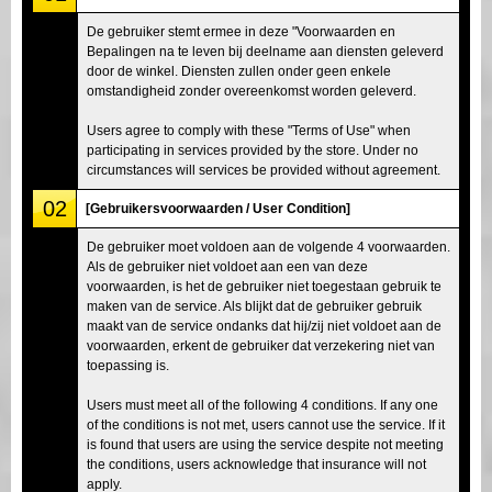
De gebruiker stemt ermee in deze "Voorwaarden en
Bepalingen na te leven bij deelname aan diensten geleverd
door de winkel. Diensten zullen onder geen enkele
omstandigheid zonder overeenkomst worden geleverd.
Users agree to comply with these "Terms of Use" when
participating in services provided by the store. Under no
circumstances will services be provided without agreement.
02
[Gebruikersvoorwaarden / User Condition]
De gebruiker moet voldoen aan de volgende 4 voorwaarden.
Als de gebruiker niet voldoet aan een van deze
voorwaarden, is het de gebruiker niet toegestaan gebruik te
maken van de service. Als blijkt dat de gebruiker gebruik
maakt van de service ondanks dat hij/zij niet voldoet aan de
voorwaarden, erkent de gebruiker dat verzekering niet van
toepassing is.
Users must meet all of the following 4 conditions. If any one
of the conditions is not met, users cannot use the service. If it
is found that users are using the service despite not meeting
the conditions, users acknowledge that insurance will not
apply.