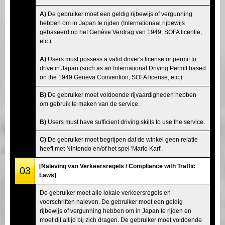
A)
De gebruiker moet een geldig rijbewijs of vergunning
hebben om in Japan te rijden (Internationaal rijbewijs
gebaseerd op het Genève Verdrag van 1949, SOFA licentie,
etc.).
A)
Users must possess a valid driver's license or permit to
drive in Japan (such as an International Driving Permit based
on the 1949 Geneva Convention, SOFA license, etc.).
B)
De gebruiker moet voldoende rijvaardigheden hebben
om gebruik te maken van de service.
B)
Users must have sufficient driving skills to use the service.
C)
De gebruiker moet begrijpen dat de winkel geen relatie
heeft met Nintendo en/of het spel 'Mario Kart'.
[Naleving van Verkeersregels / Compliance with Traffic
03
Laws]
De gebruiker moet alle lokale verkeersregels en
voorschriften naleven. De gebruiker moet een geldig
rijbewijs of vergunning hebben om in Japan te rijden en
moet dit altijd bij zich dragen. De gebruiker moet voldoende