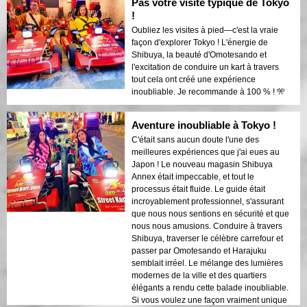
Pas votre visite typique de Tokyo
!
Oubliez les visites à pied—c'est la vraie
façon d'explorer Tokyo ! L'énergie de
Shibuya, la beauté d'Omotesando et
l'excitation de conduire un kart à travers
tout cela ont créé une expérience
inoubliable. Je recommande à 100 % ! 🎌
Aventure inoubliable à Tokyo !
C'était sans aucun doute l'une des
meilleures expériences que j'ai eues au
Japon ! Le nouveau magasin Shibuya
Annex était impeccable, et tout le
processus était fluide. Le guide était
incroyablement professionnel, s'assurant
que nous nous sentions en sécurité et que
nous nous amusions. Conduire à travers
Shibuya, traverser le célèbre carrefour et
passer par Omotesando et Harajuku
semblait irréel. Le mélange des lumières
modernes de la ville et des quartiers
élégants a rendu cette balade inoubliable.
Si vous voulez une façon vraiment unique