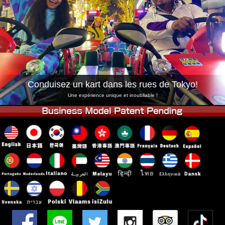
Entreprise
Réservation
Changer de Magasin
Tokyo Shinagawa
Tokyo Akihabara#1
Tokyo Akihabara#2
Tokyo Shibuya
Tokyo Shibuya Annexe
Baie de Tokyo
Conduisez un kart dans les rues de Tokyo!
Tokyo Asakusa
Osaka
Une expérience unique et inoubliable !
Okinawa