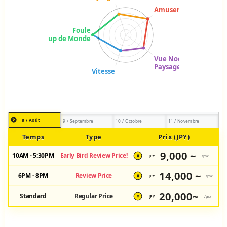
8 / Août
9 / Septembre
10 / Octobre
11 / Novembre
Temps
Type
Prix (JPY)
9,000 ~
10AM - 5:30PM
Early Bird Review Price!
JPY
/pax
¥
14,000 ~
6PM - 8PM
Review Price
JPY
/pax
¥
20,000~
Standard
Regular Price
JPY
/pax
¥