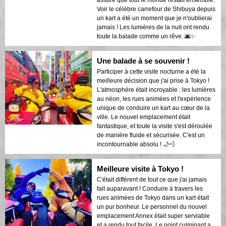
assuré que tout le monde restait ensemble.
Voir le célèbre carrefour de Shibuya depuis
un kart a été un moment que je n'oublierai
jamais ! Les lumières de la nuit ont rendu
toute la balade comme un rêve. 🌆✨
Une balade à se souvenir !
Participer à cette visite nocturne a été la
meilleure décision que j'ai prise à Tokyo !
L'atmosphère était incroyable : les lumières
au néon, les rues animées et l'expérience
unique de conduire un kart au cœur de la
ville. Le nouvel emplacement était
fantastique, et toute la visite s'est déroulée
de manière fluide et sécurisée. C'est un
incontournable absolu ! 🌙💨
Meilleure visite à Tokyo !
C'était différent de tout ce que j'ai jamais
fait auparavant ! Conduire à travers les
rues animées de Tokyo dans un kart était
un pur bonheur. Le personnel du nouvel
emplacement Annex était super serviable
et a rendu tout facile. Le point culminant a