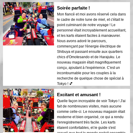
de découvrir Tokyo, c'est ça ! 🚗✨
Soirée parfaite !
Mon fiancé et moi avons réservé cela dans
le cadre de notre lune de miel, et c'était le
point culminant de notre voyage ! Le
personnel était incroyablement accueillant,
et les karts étaient faciles à manœuvrer.
Nous avons adoré le parcours,
commençant par l'énergie électrique de
Shibuya et passant ensuite aux quartiers
chics d'Omotesando et de Harajuku. Le
nouveau magasin était magnifiquement
conçu, ajoutant à l'expérience. C'est un
incontournable pour les couples à la
recherche de quelque chose de spécial à
Tokyo ! 💕
Excitant et amusant !
Quelle façon incroyable de voir Tokyo ! J'ai
fait de nombreuses visites, mais aucune
comme celle-ci. Le nouveau magasin était
moderne et bien organisé, ce qui a rendu
l'enregistrement très facile. Les karts
étaient confortables, et le guide s'est