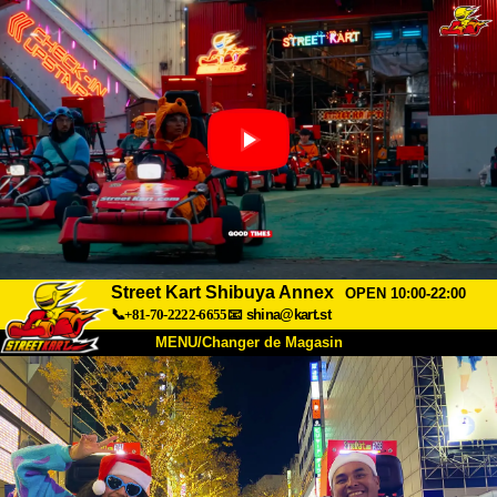
Street Kart Shibuya Annex
OPEN 10:00-22:00
📞+81-70-2222-6655
📧
shina@kart.st
MENU/Changer de Magasin
ACCUEIL
À Propos
Caractéristiques
Tarifs
Accès
Avis
FAQ