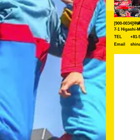
[900-0034
7-1 Higashi-
TEL
+81-
Email
shin