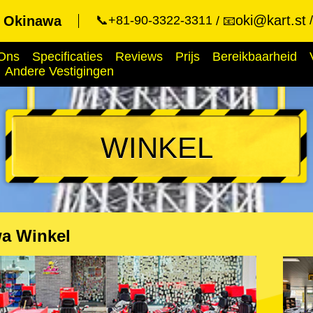
oki@kart.st
t Okinawa
📞+81-90-3322-3311
📧
Ons
Specificaties
Reviews
Prijs
Bereikbaarheid
Andere Vestigingen
WINKEL
a Winkel