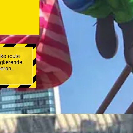
eke route
rugkerende
beren,