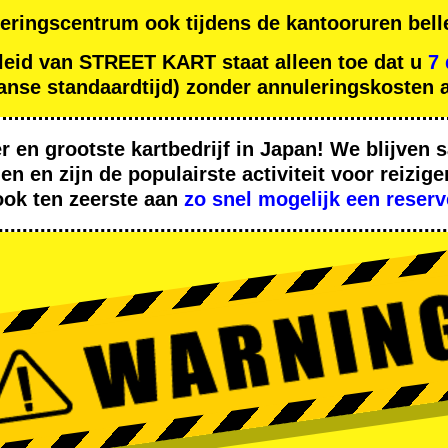
eringscentrum ook tijdens de kantooruren bell
leid van STREET KART staat alleen toe dat u
7
nse standaardtijd) zonder annuleringskosten a
er
en
grootste kartbedrijf
in Japan! We blijven
den
en zijn de
populairste activiteit
voor reizige
ook ten zeerste aan
zo snel mogelijk een reserv