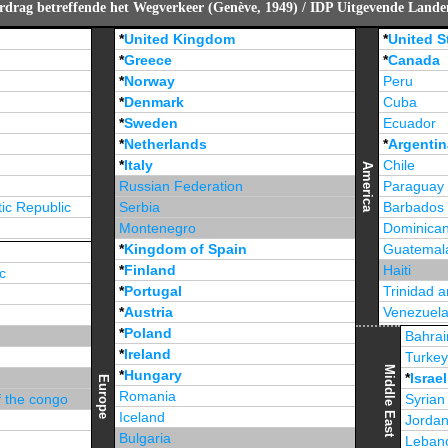
rdrag betreffende het Wegverkeer (Genève, 1949) / IDP Uitgevende Land
*
United Kingdom
*
United S
*
Greece
*
Canada
*
Norway
Peru
*
Denmark
Cuba
*
Sweden
Ecuador
*
Netherlands
*
Argentin
*
Italy
Chile
America
Russian Federation
Paraguay
ic Republic
Serbia
Barbados
Montenegro
Dominican
*
Kingdom of Spain
Guatemal
*
Finland
Haiti
c
*
Portugal
Trinidad 
*
Austria
Venezuel
*
Poland
Jamaica
Bahrai
*
Ireland
Turke
Middle East
*
Hungary
*
Israel
Europe
Romania
f the congo
Syrian
Iceland
Jorda
Bulgaria
Leban