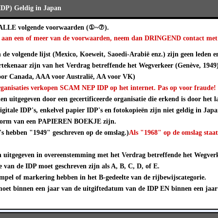
(IDP) Geldig in Japan
 ALLE volgende voorwaarden (①~⑦).
et aan een of meer van de voorwaarden, neem dan DRINGEND contact met 
de volgende lijst (Mexico, Koeweit, Saoedi-Arabië enz.) zijn geen leden e
tekenaar zijn van het Verdrag betreffende het Wegverkeer (Genève, 1949
or Canada, AAA voor Australië, AA voor VK)
rganisaties verkopen SCAM NEP IDP op het internet. Pas op voor fraude!
 uitgegeven door een gecertificeerde organisatie die erkend is door het la
igitale IDP's, enkelvel papier IDP's en fotokopieën zijn niet geldig in Japa
 vorm van een PAPIEREN BOEKJE zijn.
's hebben "1949" geschreven op de omslag.)
Als "1968" op de omslag staa
uitgegeven in overeenstemming met het Verdrag betreffende het Wegverk
 van de IDP moet geschreven zijn als A, B, C, D, of E.
pel of markering hebben in het B-gedeelte van de rijbewijscategorie.
et binnen een jaar van de uitgiftedatum van de IDP EN binnen een jaar