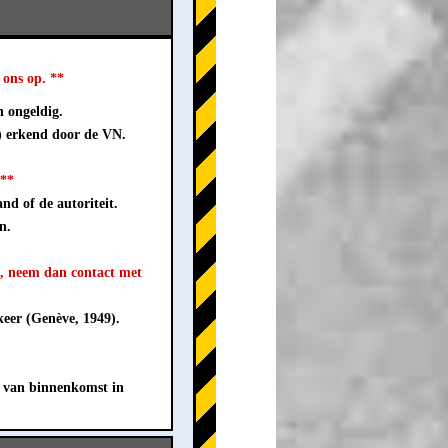
ons op. **
n ongeldig.
) erkend door de VN.
 **
nd of de autoriteit.
n.
t, neem dan contact met
eer (Genève, 1949).
 van binnenkomst in