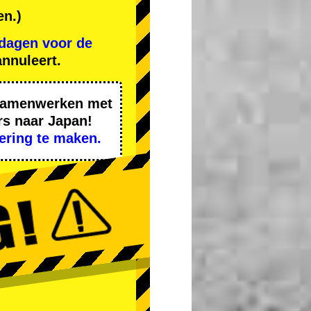
en.)
 dagen voor de
nnuleert.
 samenwerken met
rs naar Japan!
ering te maken.