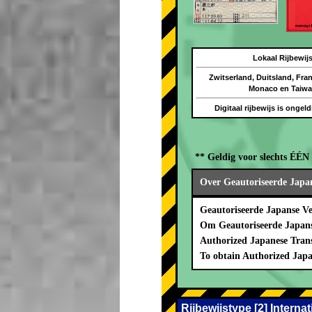
Lokaal Rijbewij
Zwitserland, Duitsland, Frank
Monaco en Taiw
Digitaal rijbewijs is ongel
** Geldig voor slechts ÉÉ
Over Geautoriseerde Japan
Geautoriseerde Japanse V
Om Geautoriseerde Japanse
Authorized Japanese Trans
To obtain Authorized Japa
Rijbewijstype [2] Intern