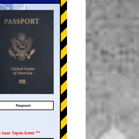
Paspoort
u naar Japan komt **