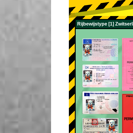
Rijbewijstype [1] Zwitser