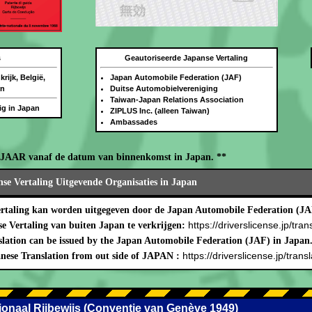
s
Geautoriseerde Japanse Vertaling
rijk, België,
Japan Automobile Federation (JAF)
an
Duitse Automobielvereniging
Taiwan-Japan Relations Association
dig in Japan
ZIPLUS Inc. (alleen Taiwan)
Ambassades
N JAAR vanaf de datum van binnenkomst in Japan. **
se Vertaling Uitgevende Organisaties in Japan
ertaling kan worden uitgegeven door de Japan Automobile Federation (JA
https://driverslicense.jp/tran
 Vertaling van buiten Japan te verkrijgen:
lation can be issued by the Japan Automobile Federation (JAF) in Japan
https://driverslicense.jp/transl
nese Translation from out side of JAPAN :
ationaal Rijbewijs (Conventie van Genève 1949)