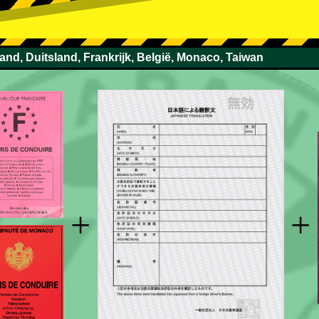
land, Duitsland, Frankrijk, België, Monaco, Taiwan
+
+