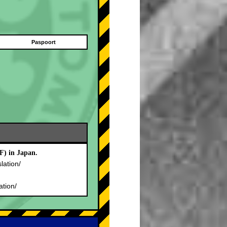
Paspoort
F) in Japan.
slation/
.
ation/