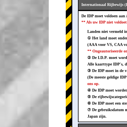
Internationaal Rijbewijs 
De IDP moet voldoen aan
** Als uw IDP niet voldo
Landen niet vermeld in 
① Het land moet onder
(AAA voor VS, CAA vo
** Ongeautoriseerde o
② De I.D.P. moet worden
Alle kaarttype IDP's, d
③ De IDP moet in de
(De meeste geldige IDP
ons op.
④ De IDP moet worden 
⑤ De rijbewijscategorie
⑥ De IDP moet een stem
⑦ De gebruiksdatum mo
Japan zijn.