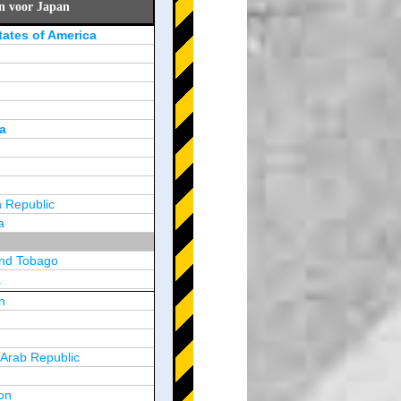
en voor Japan
tates of America
a
 Republic
a
and Tobago
a
n
y
 Arab Republic
n
on