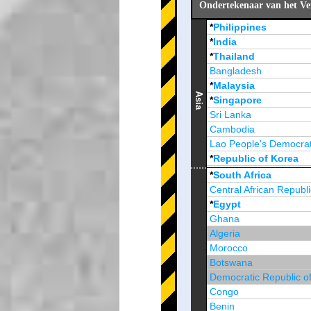
Ondertekenaar van het Ve
*
Philippines
*
India
*
Thailand
Bangladesh
*
Malaysia
Asia
*
Singapore
Sri Lanka
Cambodia
Lao People's Democrat
*
Republic of Korea
Brunei Darussalam
*
South Africa
Central African Republi
*
Egypt
Ghana
Algeria
Morocco
Botswana
Democratic Republic o
Congo
Benin