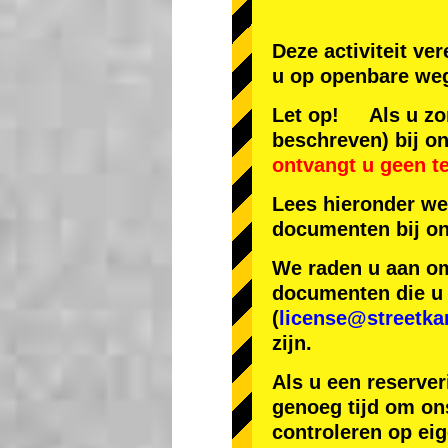
Deze activiteit ve
u op openbare weg
Let op! Als u zon
beschreven) bij on
ontvangt u geen t
Lees hieronder we
documenten bij on
We raden u aan om 
documenten die u h
(
license@streetka
zijn.
Als u een reserver
genoeg tijd om ons
controleren op ei