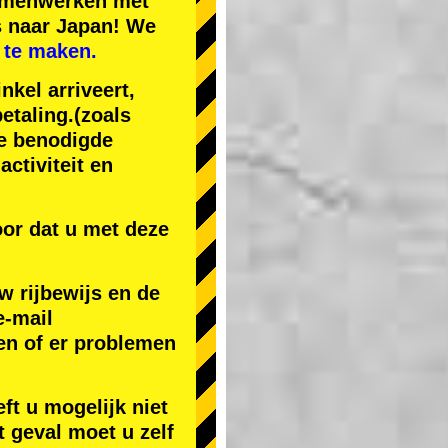
samenwerken met
s naar Japan! We
 te maken.
nkel arriveert,
etaling.
(zoals
de benodigde
ctiviteit en
or dat u met deze
w rijbewijs en de
e-mail
en of er problemen
ft u mogelijk niet
t geval moet u zelf