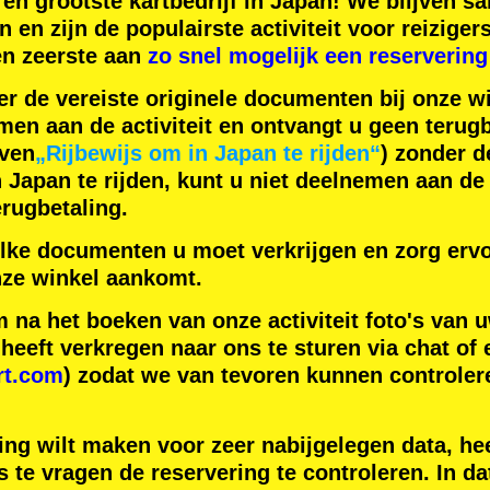
en
grootste kartbedrijf
in Japan! We blijven 
n
en zijn de
populairste activiteit
voor reiziger
en zeerste aan
zo snel mogelijk een reservering
er de vereiste originele documenten bij onze wi
men aan de activiteit en ontvangt u geen terugb
even
„Rijbewijs om in Japan te rijden“
) zonder 
apan te rijden, kunt u niet deelnemen aan de a
rugbetaling.
lke documenten u moet verkrijgen en zorg ervo
ze winkel aankomt.
na het boeken van onze activiteit foto's van u
eeft verkregen naar ons te sturen via chat of 
rt.com
) zodat we van tevoren kunnen controler
ing wilt maken voor zeer nabijgelegen data, hee
 te vragen de reservering te controleren. In da