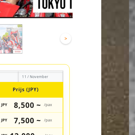
>
11 / November
Prijs (JPY)
8,500 ~
JPY
/pax
7,500 ~
JPY
/pax