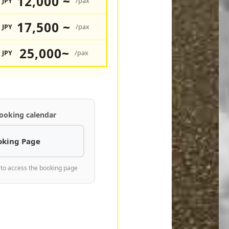
12,000 ~
JPY
/pax
17,500 ~
JPY
/pax
25,000~
JPY
/pax
ooking calendar
oking Page
 to access the booking page