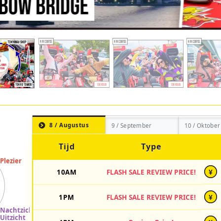
8 / Augustus
9 / September
10 / Oktober
Tijd
Type
10AM
FLASH SALE REVIEW PRICE!
¥
1PM
FLASH SALE REVIEW PRICE!
¥