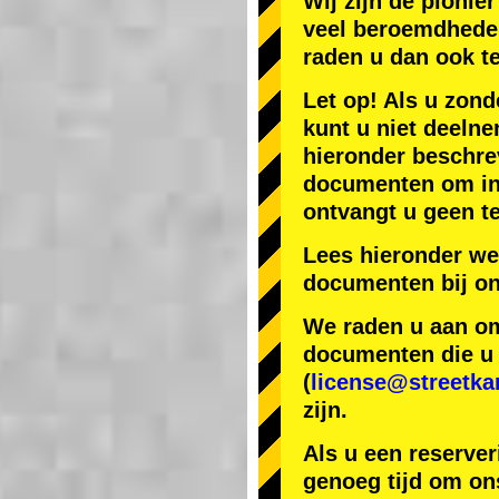
Wij zijn de
pionier
veel beroemdhede
raden u dan ook t
Let op! Als u zond
kunt u niet deelne
hieronder beschr
documenten om in J
ontvangt u geen te
Lees hieronder we
documenten bij on
We raden u aan om 
documenten die u h
(
license@streetka
zijn.
Als u een reserver
genoeg tijd om ons