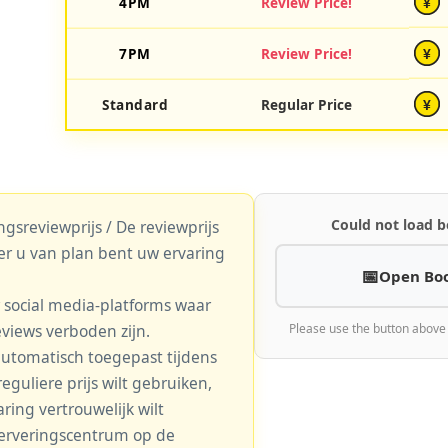
4PM
Review Price!
¥
7PM
Review Price!
¥
Standard
Regular Price
¥
Could not load b
gsreviewprijs / De reviewprijs
er u van plan bent uw ervaring
Open Bo
r social media-platforms waar
eviews verboden zijn.
Please use the button above
automatisch toegepast tijdens
eguliere prijs wilt gebruiken,
aring vertrouwelijk wilt
serveringscentrum op de