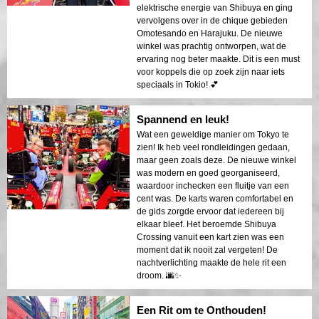
elektrische energie van Shibuya en ging
vervolgens over in de chique gebieden
Omotesando en Harajuku. De nieuwe
winkel was prachtig ontworpen, wat de
ervaring nog beter maakte. Dit is een must
voor koppels die op zoek zijn naar iets
speciaals in Tokio! 💕
Spannend en leuk!
Wat een geweldige manier om Tokyo te
zien! Ik heb veel rondleidingen gedaan,
maar geen zoals deze. De nieuwe winkel
was modern en goed georganiseerd,
waardoor inchecken een fluitje van een
cent was. De karts waren comfortabel en
de gids zorgde ervoor dat iedereen bij
elkaar bleef. Het beroemde Shibuya
Crossing vanuit een kart zien was een
moment dat ik nooit zal vergeten! De
nachtverlichting maakte de hele rit een
droom. 🌆✨
Een Rit om te Onthouden!