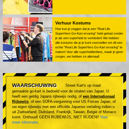
Verhuur Kostums
Hoe kun je zeggen dat je een "Real Life
SuperHero Go-Kart ervaring" hebt gehad zonder
je als een superheld te verkleden! We hebben
alle kostums die je je kunt voorstellen om dit een
echte "Real Life SuperHero Go-Kart ervaring" te
maken! Voor alle superheldenfans, maak je geen
zorgen, we hebben ze allemaal!
WAARSCHUWING
Street Kart's op maat
gemaakte go-kart is bedoeld voor de straten van Japan. U
heeft een geldig Japans rijbewijs nodig, of
een Internationaal
Rijbewijs
, of een SOFA-vergunning voor US Forces Japan, of
uw eigen rijbewijs met een officiële Japanse vertaling indien u
uit Zwitserland, Duitsland, Frankrijk, Taiwan, België of Monaco
komt. Onthoud! GEEN RIJBEWIJS, NIET RIJDEN!!
Voor
meer informatie
.