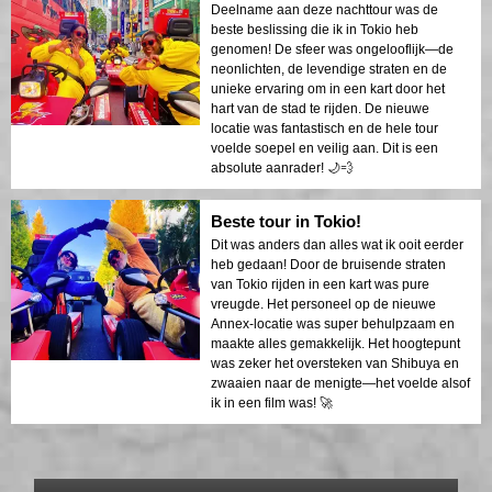
Deelname aan deze nachttour was de
beste beslissing die ik in Tokio heb
genomen! De sfeer was ongelooflijk—de
neonlichten, de levendige straten en de
unieke ervaring om in een kart door het
hart van de stad te rijden. De nieuwe
locatie was fantastisch en de hele tour
voelde soepel en veilig aan. Dit is een
absolute aanrader! 🌙💨
Beste tour in Tokio!
Dit was anders dan alles wat ik ooit eerder
heb gedaan! Door de bruisende straten
van Tokio rijden in een kart was pure
vreugde. Het personeel op de nieuwe
Annex-locatie was super behulpzaam en
maakte alles gemakkelijk. Het hoogtepunt
was zeker het oversteken van Shibuya en
zwaaien naar de menigte—het voelde alsof
ik in een film was! 🚀