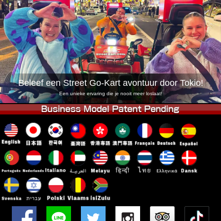
Bedrijf
Reserveren
Vestiging Wijzigen
Tokio Shinagawa
Tokio Akihabara#1
Tokio Akihabara#2
Tokio Shibuya
Tokio Shibuya Annex
Tokio Baai
Beleef een Street Go-Kart avontuur door Tokio!
Tokio Asakusa
Osaka
Een unieke ervaring die je nooit meer loslaat!
Okinawa