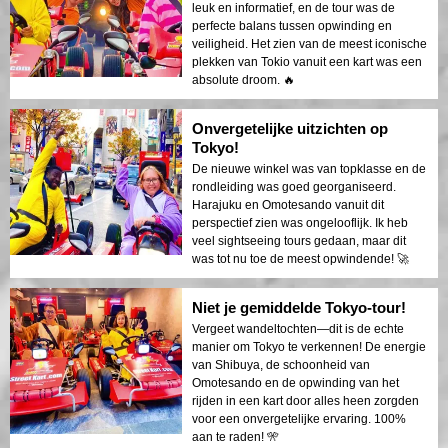
leuk en informatief, en de tour was de
perfecte balans tussen opwinding en
veiligheid. Het zien van de meest iconische
plekken van Tokio vanuit een kart was een
absolute droom. 🔥
Onvergetelijke uitzichten op
Tokyo!
De nieuwe winkel was van topklasse en de
rondleiding was goed georganiseerd.
Harajuku en Omotesando vanuit dit
perspectief zien was ongelooflijk. Ik heb
veel sightseeing tours gedaan, maar dit
was tot nu toe de meest opwindende! 🚀
Niet je gemiddelde Tokyo-tour!
Vergeet wandeltochten—dit is de echte
manier om Tokyo te verkennen! De energie
van Shibuya, de schoonheid van
Omotesando en de opwinding van het
rijden in een kart door alles heen zorgden
voor een onvergetelijke ervaring. 100%
aan te raden! 🎌