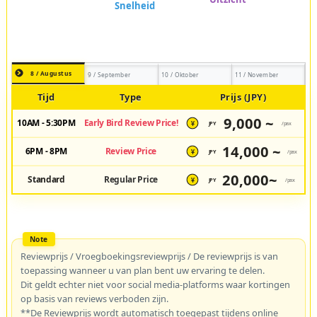
8 / Augustus
9 / September
10 / Oktober
11 / November
Tijd
Type
Prijs (JPY)
9,000 ~
10AM - 5:30PM
Early Bird Review Price!
JPY
/pax
¥
14,000 ~
6PM - 8PM
Review Price
JPY
/pax
¥
20,000~
Standard
Regular Price
JPY
/pax
¥
Reviewprijs / Vroegboekingsreviewprijs / De reviewprijs is van
toepassing wanneer u van plan bent uw ervaring te delen.
Dit geldt echter niet voor social media-platforms waar kortingen
op basis van reviews verboden zijn.
**De Reviewprijs wordt automatisch toegepast tijdens online