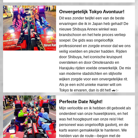
Onvergetelijk Tokyo Avontuur!
Dit was zonder twijfel een van de beste
ervaringen die ik in Japan heb gehad! De
nieuwe Shibuya Annex winkel was
brandschoon en het hele proces verliep
soepel. De gids was ongelooflijk
professioneel en zorgde ervoor dat we ons
veilig voelden en plezier hadden. Rijden
door Shibuya, het iconische kruispunt
oversteken en door Omotesando en
Harajuku rijden voelde onwerkelijk. De mix
van moderne stadslichten en stijlvolle
wijken zorgde voor een onvergetelijke rit.
Als je een echt unieke manier wilt om
Tokyo te ervaren, dan is dit het! 🚗✨
Perfecte Date Night!
Mijn verloofde en ik hebben dit geboekt als
onderdeel van onze huwelijksreis, en het
was het hoogtepunt van onze reis! Het
personeel was ongelooflijk gastvrij, en de
karts waren gemakkelijk te hanteren. We
hielden van de route—begon met de