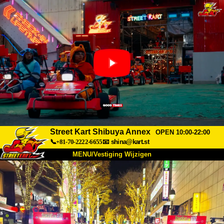
Street Kart Shibuya Annex
OPEN 10:00-22:00
📞+81-70-2222-6655
📧
shina@kart.st
MENU/Vestiging Wijzigen
TOP
Over Ons
Specificaties
Prijs
Bereikbaarheid
Reviews
Veelgestelde Vragen