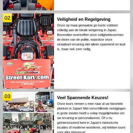
02
Veiligheid en Regelgeving
Onze op maat gemaakte go-karts voldoen
volledig aan de lokale wetgeving in Japan.
Bovendien overtreffen onze veiligheidsnormen
de eisen van de politie, waardoor onze
straatkart-ervaring niet alleen spannend en leuk
is, maar ook zeer veilig.
03
Veel Spannende Keuzes!
Onze tours nemen u mee naar al uw favoriete
plekken in Japan! Met verschillende vestigingen
in grote steden heeft u volop mogelijkheden om
uw ervaring te personaliseren. Of u nu
geïnteresseerd bent in Japan's historische
locaties of moderne wonderen, wij hebben tours
voor elke interesse!