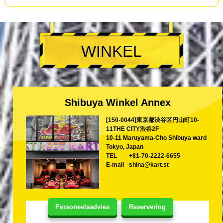
WINKEL
Shibuya Winkel Annex
[150-0044]東京都渋谷区円山町10-
11THE CITY渋谷2F
10-11 Maruyama-Cho Shibuya ward
Tokyo, Japan
TEL
+81-70-2222-6655
E-mail
shina@kart.st
Personeelsadvies
Reservering